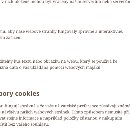
ace v nich uložené mohou být vráceny našim serverům nebo serverů
omu, aby naše webové stránky fungovaly správně a interaktivně.
em zařízení.
ditelný kus textu nebo obrázku na webu, který se používá ke
různá data o vás ukládána pomocí webových majáků.
bory cookies
ebu fungují správně a že vaše uživatelské preference zůstávají známé
 návštěvu našich webových stránek. Tímto způsobem nemusíte při
at stejné informace a například položky zůstanou v nákupním
stit bez vašeho souhlasu.