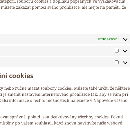
 kategorií souborů cookies a doplňků popsaných ve vyskakovacím
 můžete zakázat pomocí svého prohlížeče, ale mějte na paměti, že
Vždy aktivní
ění cookies
y nebo ručně mazat soubory cookies. Můžete také určit, že některé
í je změnit nastavení internetového prohlížeče tak, aby se vám při
Další informace o těchto možnostech naleznete v Nápovědě vašeho
ovat správně, pokud jsou deaktivovány všechny cookies. Pokud
místěny po vašem souhlasu, když znovu navštívíte naše webové